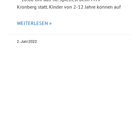
Kronberg statt. Kinder von 2-12 Jahre können auf
WEITERLESEN »
2. Juni 2022
« Vorherige
1
…
32
33
34
Nächste »
MTV 1862 E.V. KRONBERG