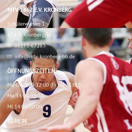
MTV 1862 E.V. KRONBERG
Schülerwiesen 1
61476 Kronberg/Ts
06173-67283
info@mtv-kronberg-bb.de
ÖFFNUNGSZEITEN
Mo-Do 9:00-12:00 (Fr bis 11:00)
Mo 14:00-16:30
Mi 14:00-20:00
VEREIN