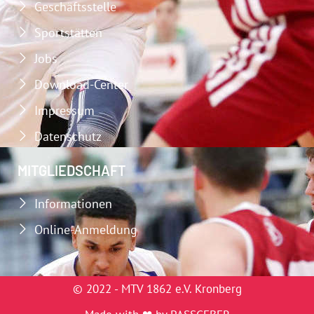
Geschäftsstelle
Sportstätten
Jobs
Download-Center
Impressum
Datenschutz
MITGLIEDSCHAFT
Informationen
Online-Anmeldung
© 2022 - MTV 1862 e.V. Kronberg