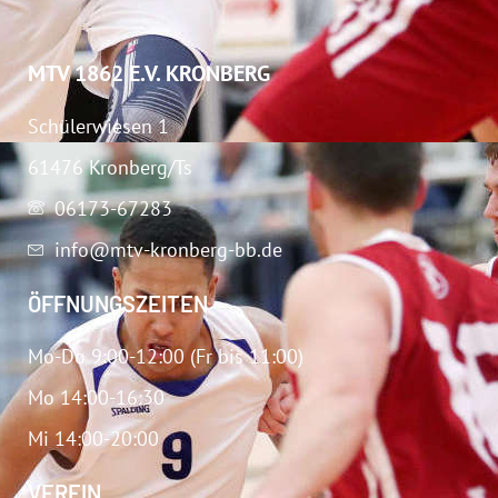
MTV 1862 E.V. KRONBERG
Schülerwiesen 1
61476 Kronberg/Ts
06173-67283
info@mtv-kronberg-bb.de
ÖFFNUNGSZEITEN
Mo-Do 9:00-12:00 (Fr bis 11:00)
Mo 14:00-16:30
Mi 14:00-20:00
VEREIN