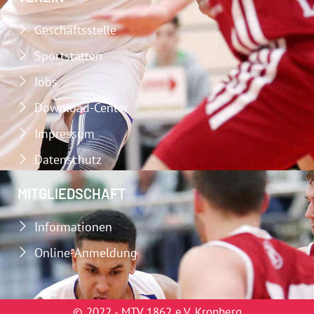
Geschäftsstelle
Sportstätten
Jobs
Download-Center
Impressum
Datenschutz
MITGLIEDSCHAFT
Informationen
Online-Anmeldung
© 2022 - MTV 1862 e.V. Kronberg